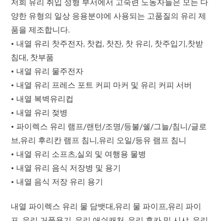
저희 유리 취입 성형 부서에서 고숙련 노동자들은 모든 다
양한 유형의 일상 응용분야에 사용되는 고품질의 유리 제
품을 제조합니다.
• 내열 유리 찻주전자, 찻컵, 찻잔, 찻 유리, 찻주입기,찻받
침대, 찻부품
• 내열 유리 물주전자
• 내열 유리 프레스 포트 커피 마커 및 유리 커피 서버
• 내열 복벽유리컵
• 내열 유리 젖병
• 파이렉스 유리 램프/랜턴/조명/등불/쉘/그늘/침니/글로
브,유리 후리칸 램프 침니,유리 오일/등유 램프 침니
• 내열 유리 소프츠,실외 및 여행용 물병
• 내열 유리 음식 저장병 및 용기
• 내열 음식 저장 유리 용기
내열 파이렉스 유리 물 담뱃대,유리 물 파이프,유리 파이
프, 유리 거품용기, 유리 애쉬캐처, 유리 후카 및 시샤, 유리