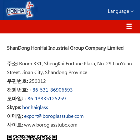
Language
ShanDong HonHai Industrial Group Company Limited
주소:
Room 331, ShengKai Fortune Plaza, No. 29 LuoYuan
Street, Jinan City, Shandong Province
우편번호:
250012
전화번호:
+86-531-86906693
모마일:
+86-13335125259
Skype:
honhaiglass
이메일:
export@boroglasstube.com
사이트:
www.boroglasstube.com