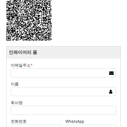
인콰이어리 폼